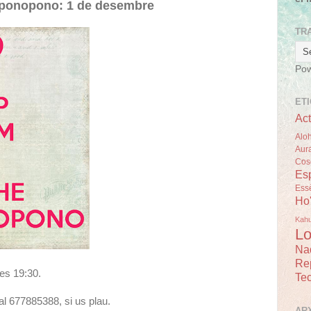
oponopono: 1 de desembre
TR
Po
ET
Act
Alo
Aur
Cos
Esp
Ess
Ho
Kah
Lo
Na
Re
es 19:30.
Tec
al 677885388, si us plau.
AR