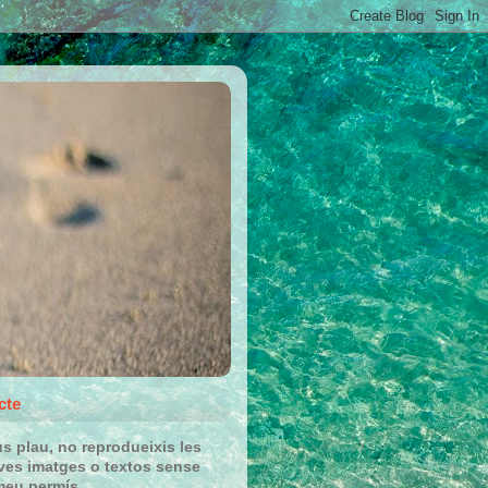
cte
us plau, no reprodueixis les
es imatges o textos sense
meu permís.