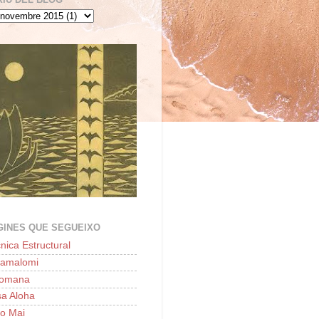
GINES QUE SEGUEIXO
nica Estructural
lamalomi
'omana
a Aloha
o Mai