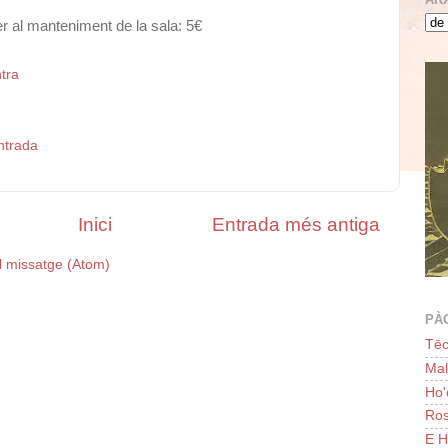
per al manteniment de la sala: 5€
tra
ntrada
Inici
Entrada més antiga
l missatge (Atom)
PÀ
Tēc
Ma
Ho
Ros
E H