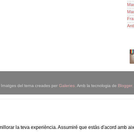
Man
Man
Fra
Ant
Imatges del tema creades per
Galeries
. Amb la tecnologia de
Blogger
.
 millorar la teva experiència. Assumiré que estàs d'acord amb ai