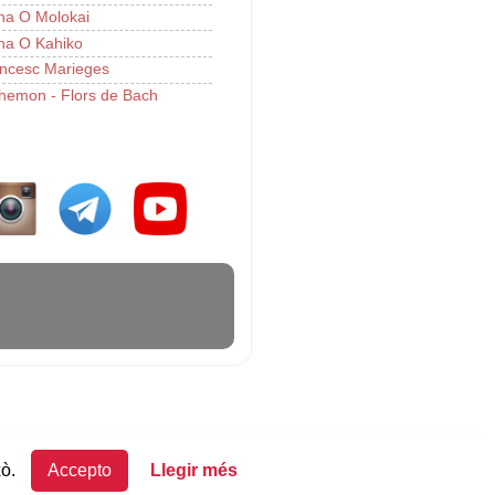
a O Molokai
a O Kahiko
ncesc Marieges
hemon - Flors de Bach
xò.
Accepto
Llegir més