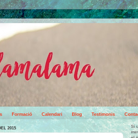
s
Formació
Calendari
Blog
Testimonis
Conta
Si 
EL 2015
mev
el 