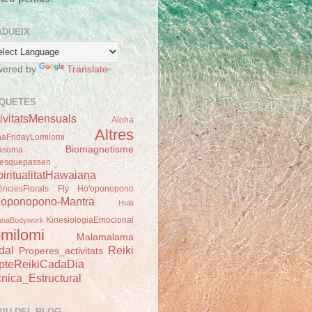
ADUEIX
wered by
Translate
IQUETES
ivitatsMensuals
Aloha
Altres
haFridayLomilomi
Biomagnetisme
asoma
esquepassen
iritualitatHawaiana
ènciesFlorals
Fly
Ho'oponopono
'oponopono-Mantra
Hula
KinesiologiaEmocional
unaBodywork
milomi
Malamalama
dal
Reiki
Properes_activitats
pteReikiCadaDia
nica_Estructural
XIU DEL BLOG