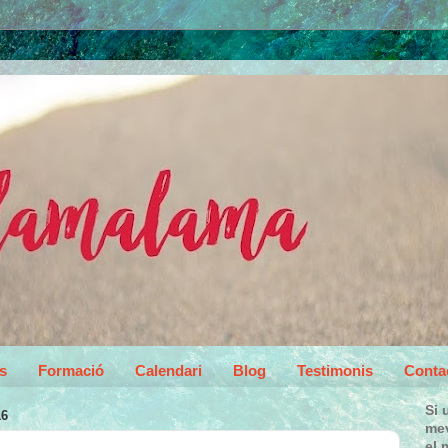
s
Formació
Calendari
Blog
Testimonis
Conta
Si 
16
mev
el 