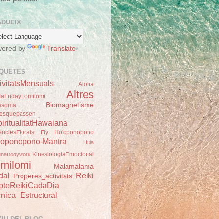
ADUEIX
wered by
Translate
IQUETES
ivitatsMensuals
Aloha
Altres
haFridayLomilomi
Biomagnetisme
asoma
esquepassen
iritualitatHawaiana
ènciesFlorals
Fly
Ho'oponopono
'oponopono-Mantra
Hula
KinesiologiaEmocional
unaBodywork
milomi
Malamalama
dal
Reiki
Properes_activitats
pteReikiCadaDia
nica_Estructural
XIU DEL BLOG