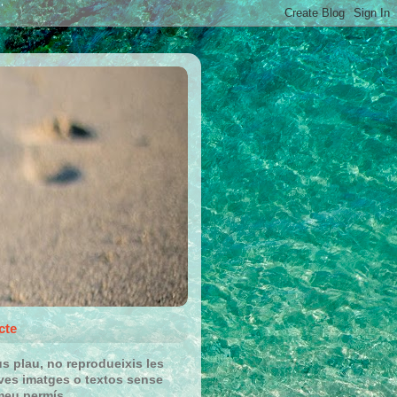
cte
us plau, no reprodueixis les
es imatges o textos sense
meu permís.