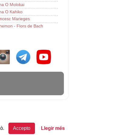
a O Molokai
a O Kahiko
ncesc Marieges
hemon - Flors de Bach
xò.
Accepto
Llegir més