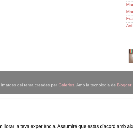
Man
Man
Fra
Ant
Imatges del tema creades per
Galeries
. Amb la tecnologia de
Blogger
.
 millorar la teva experiència. Assumiré que estàs d'acord amb ai