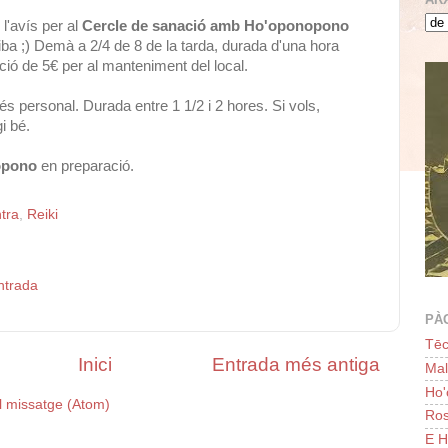
l'avís per al
Cercle de sanació amb Ho'oponopono
riba ;) Demà a 2/4 de 8 de la tarda, durada d'una hora
ió de 5€ per al manteniment del local.
 personal. Durada entre 1 1/2 i 2 hores. Si vols,
i bé.
opono
en preparació.
tra
,
Reiki
ntrada
PÀ
Tēc
Inici
Entrada més antiga
Ma
Ho
l missatge (Atom)
Ros
E H