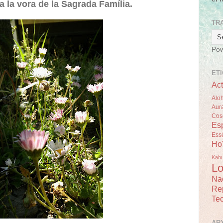
 la vora de la Sagrada Família.
TR
Po
ET
Act
Alo
Aur
Cos
Esp
Ess
Ho
Kah
Lo
Na
Re
Tec
AR