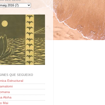
GINES QUE SEGUEIXO
nica Estructural
lamalomi
'omana
a Aloha
o Mai