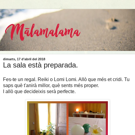
dimarts, 17 d’abril del 2018
La sala està preparada.
Fes-te un regal. Reiki o Lomi Lomi. Allò que més et cridi. Tu
saps què t'anirà millor, què sents més proper.
I allò que decideixis serà perfecte.