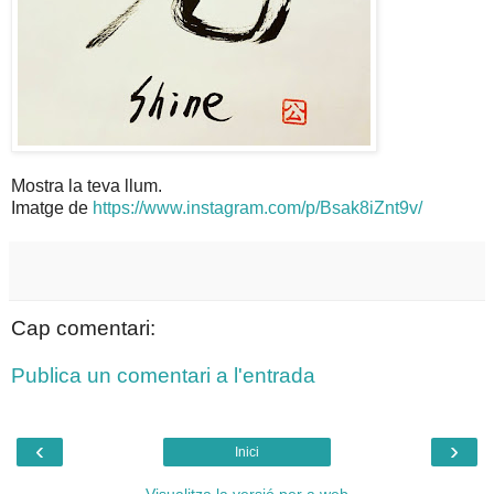
Mostra la teva llum.
Imatge de
https://www.instagram.com/p/Bsak8iZnt9v/
Cap comentari:
Publica un comentari a l'entrada
‹
›
Inici
Visualitza la versió per a web