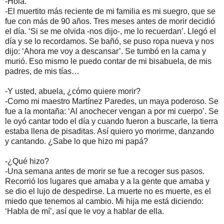
-Hola.
-El muertito más reciente de mi familia es mi suegro, que se
fue con más de 90 años. Tres meses antes de morir decidió
el día. ‘Si se me olvida -nos dijo-, me lo recuerdan’. Llegó el
día y se lo recordamos. Se bañó, se puso ropa nueva y nos
dijo: ‘Ahora me voy a descansar’. Se tumbó en la cama y
murió. Eso mismo le puedo contar de mi bisabuela, de mis
padres, de mis tías…
-Y usted, abuela, ¿cómo quiere morir?
-Como mi maestro Martínez Paredes, un maya poderoso. Se
fue a la montaña: ‘Al anochecer vengan a por mi cuerpo’. Se
le oyó cantar todo el día y cuando fueron a buscarle, la tierra
estaba llena de pisaditas. Así quiero yo morirme, danzando
y cantando. ¿Sabe lo que hizo mi papá?
-¿Qué hizo?
-Una semana antes de morir se fue a recoger sus pasos.
Recorrió los lugares que amaba y a la gente que amaba y
se dio el lujo de despedirse. La muerte no es muerte, es el
miedo que tenemos al cambio. Mi hija me está diciendo:
‘Habla de mí’, así que le voy a hablar de ella.