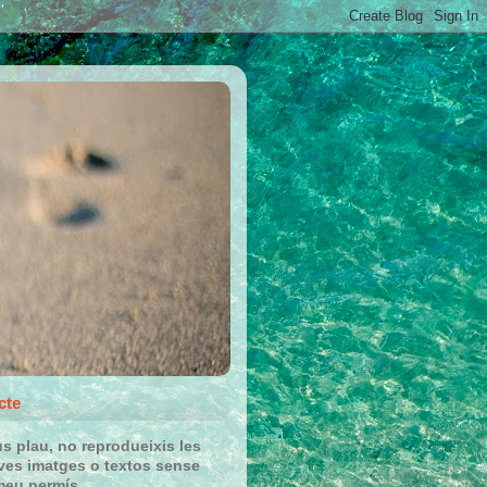
cte
us plau, no reprodueixis les
es imatges o textos sense
meu permís.