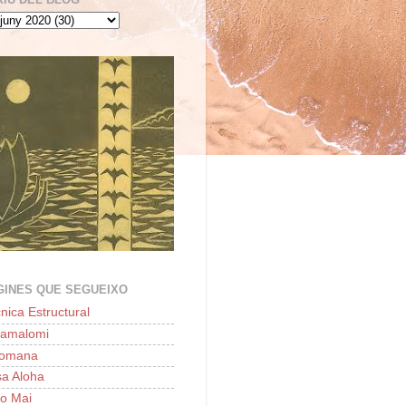
GINES QUE SEGUEIXO
nica Estructural
lamalomi
'omana
a Aloha
o Mai