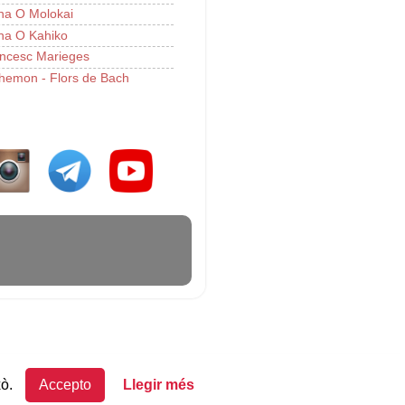
a O Molokai
a O Kahiko
ncesc Marieges
hemon - Flors de Bach
xò.
Accepto
Llegir més