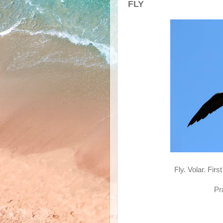
FLY
Fly. Volar. Fir
Pr