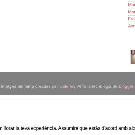
Man
Man
Fra
Ant
Imatges del tema creades per
Galeries
. Amb la tecnologia de
Blogger
.
 millorar la teva experiència. Assumiré que estàs d'acord amb ai