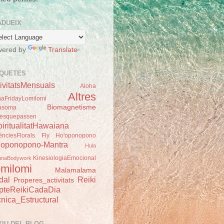
ADUEIX
wered by
Translate
IQUETES
ivitatsMensuals
Aloha
Altres
haFridayLomilomi
Biomagnetisme
asoma
esquepassen
iritualitatHawaiana
ènciesFlorals
Fly
Ho'oponopono
'oponopono-Mantra
Hula
KinesiologiaEmocional
unaBodywork
milomi
Malamalama
dal
Reiki
Properes_activitats
pteReikiCadaDia
nica_Estructural
XIU DEL BLOG