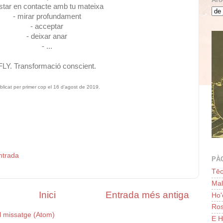
estar en contacte amb tu mateixa
- mirar profundament
- acceptar
- deixar anar
- ...
FLY. Transformació conscient.
blicat per primer cop el 16 d'agost de 2019.
ntrada
PÀ
Tēc
Ma
Inici
Entrada més antiga
Ho
Ros
l missatge (Atom)
E H