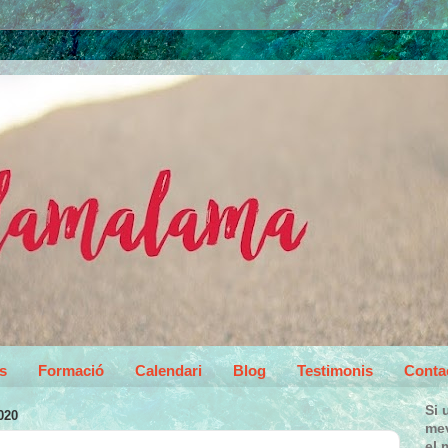
s
Formació
Calendari
Blog
Testimonis
Conta
Si 
020
mev
el 