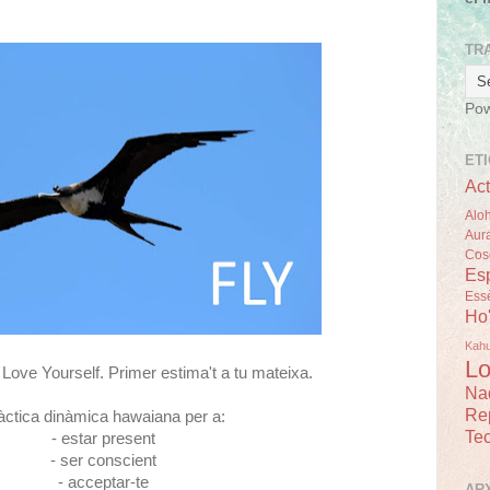
TR
Po
ET
Act
Alo
Aur
Cos
Esp
Ess
Ho
Kah
Lo
st Love Yourself. Primer estima't a tu mateixa.
Na
Re
àctica dinàmica hawaiana per a:
Tec
- estar present
- ser conscient
- acceptar-te
AR