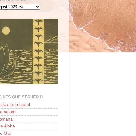
GINES QUE SEGUEIXO
nica Estructural
lamalomi
'omana
a Aloha
o Mai