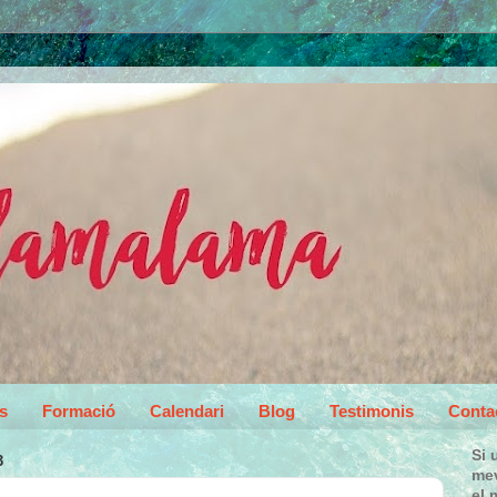
s
Formació
Calendari
Blog
Testimonis
Conta
Si 
3
mev
el 