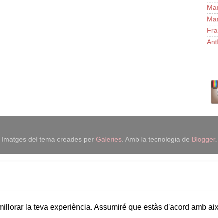
Man
Man
Fra
Ant
Imatges del tema creades per
Galeries
. Amb la tecnologia de
Blogger
.
 millorar la teva experiència. Assumiré que estàs d'acord amb ai