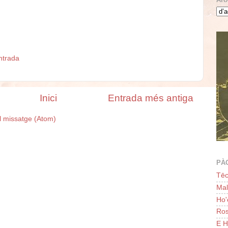
ntrada
Inici
Entrada més antiga
l missatge (Atom)
PÀ
Tēc
Ma
Ho
Ros
E H