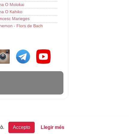
a O Molokai
a O Kahiko
ncesc Marieges
hemon - Flors de Bach
xò.
Accepto
Llegir més