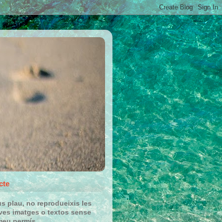
cte
us plau, no reprodueixis les
es imatges o textos sense
meu permís.