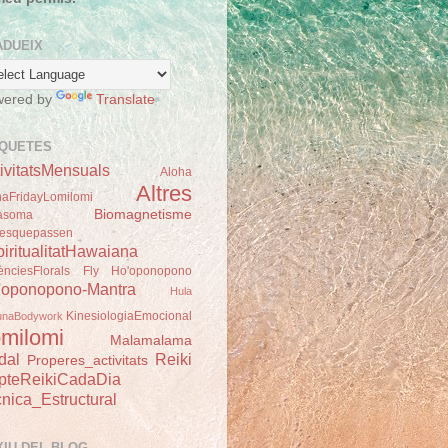
ADUEIX
wered by
Translate
IQUETES
ivitatsMensuals
Aloha
Altres
haFridayLomilomi
Biomagnetisme
asoma
esquepassen
iritualitatHawaiana
ènciesFlorals
Fly
Ho'oponopono
'oponopono-Mantra
Hula
KinesiologiaEmocional
unaBodywork
milomi
Malamalama
dal
Reiki
Properes_activitats
pteReikiCadaDia
nica_Estructural
XIU DEL BLOG