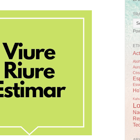
TR
Po
ET
Act
Alo
Aur
Cos
Esp
Ess
Ho
Kah
Lo
Na
Re
Tec
AR