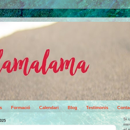
s
Formació
Calendari
Blog
Testimonis
Conta
Si 
025
mev
el 