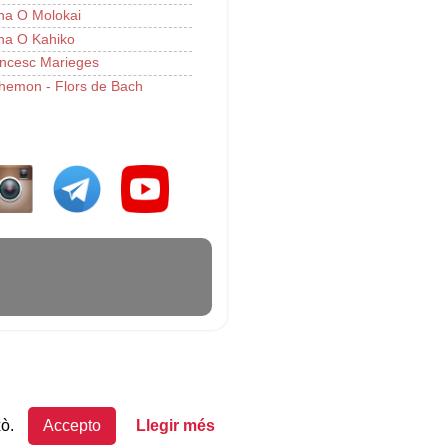
a O Molokai
a O Kahiko
ncesc Marieges
hemon - Flors de Bach
xò.
Accepto
Llegir més