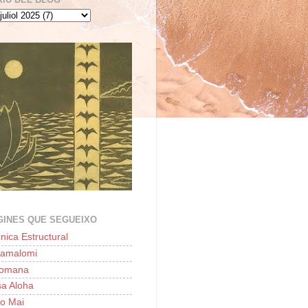
GINES QUE SEGUEIXO
nica Estructural
lamalomi
'omana
a Aloha
o Mai