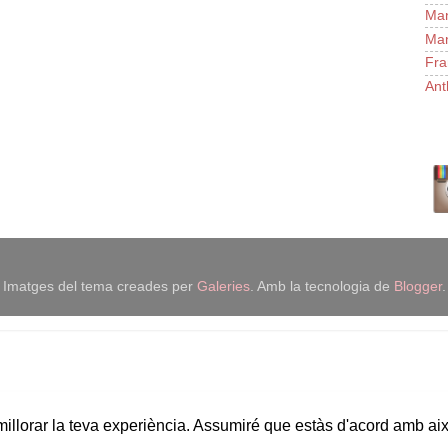
Man
Man
Fra
Ant
Imatges del tema creades per
Galeries
. Amb la tecnologia de
Blogger
.
 millorar la teva experiència. Assumiré que estàs d'acord amb ai