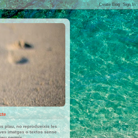
cte
us plau, no reprodueixis les
es imatges o textos sense
meu permís.