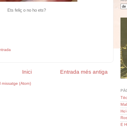
Ets feliç o no ho ets?
ntrada
Inici
Entrada més antiga
l missatge (Atom)
PÀ
Tēc
Ma
Ho
Ros
E H