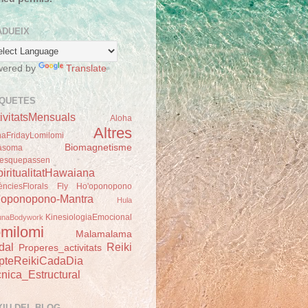
ADUEIX
wered by
Translate
IQUETES
ivitatsMensuals
Aloha
Altres
haFridayLomilomi
Biomagnetisme
asoma
esquepassen
iritualitatHawaiana
ènciesFlorals
Fly
Ho'oponopono
'oponopono-Mantra
Hula
KinesiologiaEmocional
unaBodywork
milomi
Malamalama
dal
Reiki
Properes_activitats
pteReikiCadaDia
nica_Estructural
XIU DEL BLOG