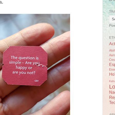
a.
TR
Po
ET
Act
Alo
Aur
Cos
Esp
Ess
Ho
Kah
Lo
Na
Re
Tec
AR