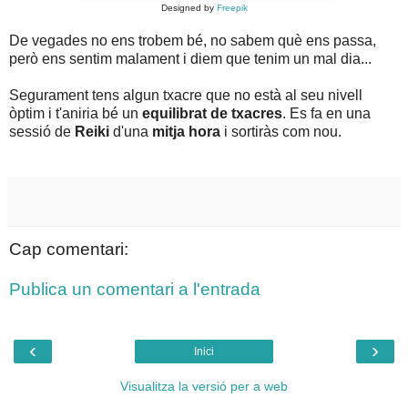
Designed by
Freepik
De vegades no ens trobem bé, no sabem què ens passa,
però ens sentim malament i diem que tenim un mal dia...
Segurament tens algun txacre que no està al seu nivell
òptim i t'aniria bé un
equilibrat de txacres
. Es fa en una
sessió de
Reiki
d'una
mitja hora
i sortiràs com nou.
Cap comentari:
Publica un comentari a l'entrada
‹
›
Inici
Visualitza la versió per a web